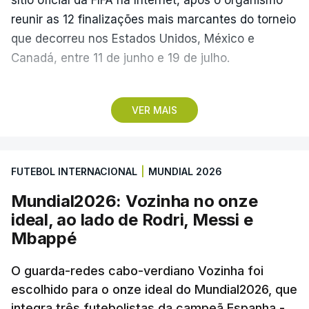
reunir as 12 finalizações mais marcantes do torneio
que decorreu nos Estados Unidos, México e
Canadá, entre 11 de junho e 19 de julho.
Lopes Cabral conquistou o prémio graças ao
VER MAIS
remate de pé direito que colocou a bola no ângulo
da baliza de Emiliano Martínez, aos 12 minutos do
prolongamento, no duelo frente à Argentina (2-3).
FUTEBOL INTERNACIONAL
|
MUNDIAL 2026
“Foi simplesmente surreal”, disse à FIFA o jogador
Mundial2026: Vozinha no onze
dos turcos do Trabzonspor, recordando o momento
ideal, ao lado de Rodri, Messi e
que fez Cabo Verde sonhar alto na sua primeira
Mbappé
participação numa fase final de um Mundial.
O guarda-redes cabo-verdiano Vozinha foi
escolhido para o onze ideal do Mundial2026, que
O ex-lateral do Benfica considerou que o galardão
integra três futebolistas da campeã Espanha -
“é um enorme orgulho e um reconhecimento que