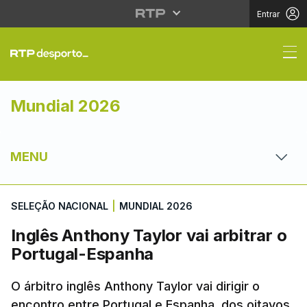
Entrar
Inglês Anthony Taylor 
Mundial 2026
MENU
SELEÇÃO NACIONAL
|
MUNDIAL 2026
Inglês Anthony Taylor vai arbitrar o
Portugal-Espanha
O árbitro inglês Anthony Taylor vai dirigir o
encontro entre Portugal e Espanha, dos oitavos