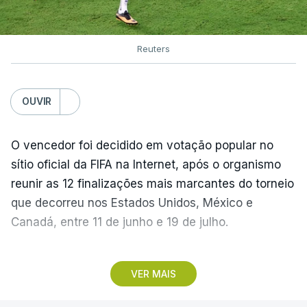
Reuters
OUVIR
O vencedor foi decidido em votação popular no
sítio oficial da FIFA na Internet, após o organismo
reunir as 12 finalizações mais marcantes do torneio
que decorreu nos Estados Unidos, México e
Canadá, entre 11 de junho e 19 de julho.
Lopes Cabral conquistou o prémio graças ao
VER MAIS
remate de pé direito que colocou a bola no ângulo
da baliza de Emiliano Martínez, aos 12 minutos do