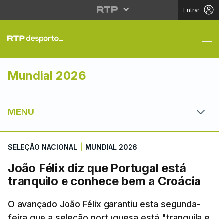
Entrar
João Félix diz que Por
Mundial 2026
MENU
SELEÇÃO NACIONAL
|
MUNDIAL 2026
João Félix diz que Portugal está
tranquilo e conhece bem a Croácia
O avançado João Félix garantiu esta segunda-
feira que a seleção portuguesa está "tranquila e