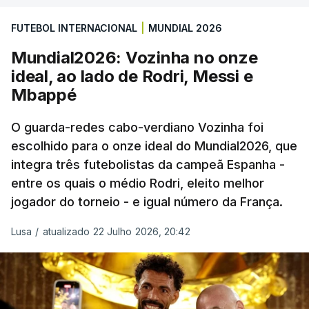
prolongamento, no duelo frente à Argentina (2-3).
FUTEBOL INTERNACIONAL
|
MUNDIAL 2026
“Foi simplesmente surreal”, disse à FIFA o jogador
Mundial2026: Vozinha no onze
dos turcos do Trabzonspor, recordando o momento
ideal, ao lado de Rodri, Messi e
que fez Cabo Verde sonhar alto na sua primeira
Mbappé
participação numa fase final de um Mundial.
O guarda-redes cabo-verdiano Vozinha foi
escolhido para o onze ideal do Mundial2026, que
O ex-lateral do Benfica considerou que o galardão
integra três futebolistas da campeã Espanha -
“é um enorme orgulho e um reconhecimento que
entre os quais o médio Rodri, eleito melhor
qualquer jogador gostaria de ter”.
jogador do torneio - e igual número da França.
“Fico muito feliz pelo carinho de todas as pessoas
Lusa
/
atualizado 22 Julho 2026, 20:42
que elegeram o meu golo como o melhor da
competição”, afirmou o futebolista, de 23 anos.
À FIFA, o internacional cabo-verdiano, que nasceu