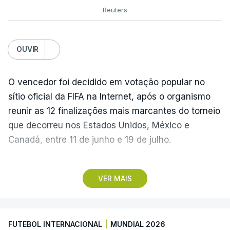
Reuters
OUVIR
O vencedor foi decidido em votação popular no
sítio oficial da FIFA na Internet, após o organismo
reunir as 12 finalizações mais marcantes do torneio
que decorreu nos Estados Unidos, México e
Canadá, entre 11 de junho e 19 de julho.
Lopes Cabral conquistou o prémio graças ao
VER MAIS
remate de pé direito que colocou a bola no ângulo
da baliza de Emiliano Martínez, aos 12 minutos do
prolongamento, no duelo frente à Argentina (2-3).
FUTEBOL INTERNACIONAL
|
MUNDIAL 2026