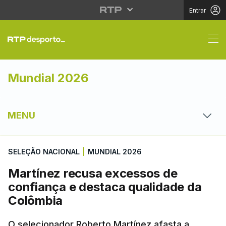
Entrar
Martínez recusa exces
Mundial 2026
MENU
SELEÇÃO NACIONAL
|
MUNDIAL 2026
Martínez recusa excessos de
confiança e destaca qualidade da
Colômbia
O selecionador Roberto Martínez afasta a