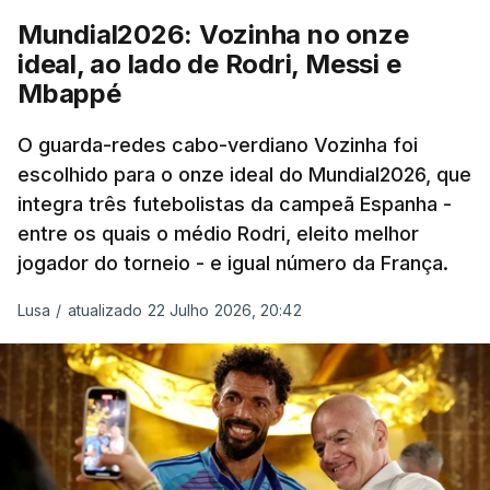
“Foi simplesmente surreal”, disse à FIFA o jogador
Mundial2026: Vozinha no onze
dos turcos do Trabzonspor, recordando o momento
ideal, ao lado de Rodri, Messi e
que fez Cabo Verde sonhar alto na sua primeira
Mbappé
participação numa fase final de um Mundial.
O guarda-redes cabo-verdiano Vozinha foi
escolhido para o onze ideal do Mundial2026, que
O ex-lateral do Benfica considerou que o galardão
integra três futebolistas da campeã Espanha -
“é um enorme orgulho e um reconhecimento que
entre os quais o médio Rodri, eleito melhor
qualquer jogador gostaria de ter”.
jogador do torneio - e igual número da França.
“Fico muito feliz pelo carinho de todas as pessoas
Lusa
/
atualizado 22 Julho 2026, 20:42
que elegeram o meu golo como o melhor da
competição”, afirmou o futebolista, de 23 anos.
À FIFA, o internacional cabo-verdiano, que nasceu
em Roterdão (Países Baixos), garantiu que o lance
não foi obra do acaso.