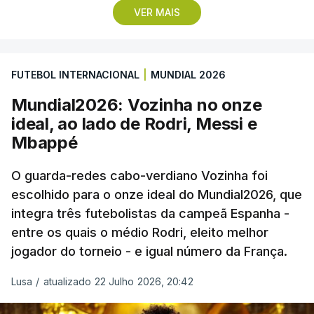
VER MAIS
remate de pé direito que colocou a bola no ângulo
da baliza de Emiliano Martínez, aos 12 minutos do
prolongamento, no duelo frente à Argentina (2-3).
FUTEBOL INTERNACIONAL
|
MUNDIAL 2026
“Foi simplesmente surreal”, disse à FIFA o jogador
Mundial2026: Vozinha no onze
dos turcos do Trabzonspor, recordando o momento
ideal, ao lado de Rodri, Messi e
que fez Cabo Verde sonhar alto na sua primeira
Mbappé
participação numa fase final de um Mundial.
O guarda-redes cabo-verdiano Vozinha foi
escolhido para o onze ideal do Mundial2026, que
O ex-lateral do Benfica considerou que o galardão
integra três futebolistas da campeã Espanha -
“é um enorme orgulho e um reconhecimento que
entre os quais o médio Rodri, eleito melhor
qualquer jogador gostaria de ter”.
jogador do torneio - e igual número da França.
“Fico muito feliz pelo carinho de todas as pessoas
Lusa
/
atualizado 22 Julho 2026, 20:42
que elegeram o meu golo como o melhor da
competição”, afirmou o futebolista, de 23 anos.