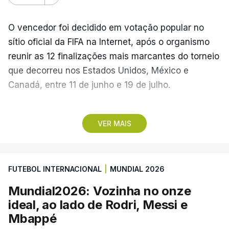
O vencedor foi decidido em votação popular no
sítio oficial da FIFA na Internet, após o organismo
reunir as 12 finalizações mais marcantes do torneio
que decorreu nos Estados Unidos, México e
Canadá, entre 11 de junho e 19 de julho.
Lopes Cabral conquistou o prémio graças ao
VER MAIS
remate de pé direito que colocou a bola no ângulo
da baliza de Emiliano Martínez, aos 12 minutos do
prolongamento, no duelo frente à Argentina (2-3).
FUTEBOL INTERNACIONAL
|
MUNDIAL 2026
“Foi simplesmente surreal”, disse à FIFA o jogador
Mundial2026: Vozinha no onze
dos turcos do Trabzonspor, recordando o momento
ideal, ao lado de Rodri, Messi e
que fez Cabo Verde sonhar alto na sua primeira
Mbappé
participação numa fase final de um Mundial.