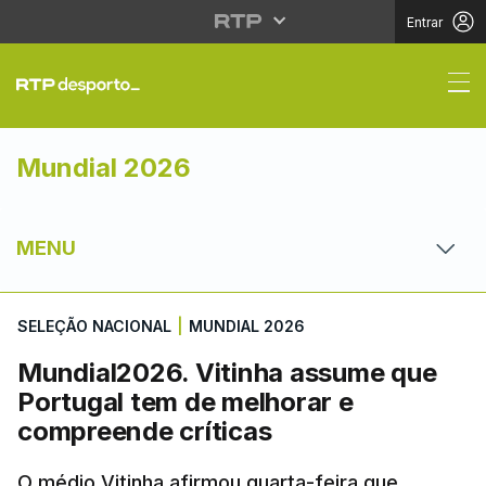
Entrar
Mundial2026. Vitinha 
Mundial 2026
MENU
SELEÇÃO NACIONAL
|
MUNDIAL 2026
Mundial2026. Vitinha assume que
Portugal tem de melhorar e
compreende críticas
O médio Vitinha afirmou quarta-feira que