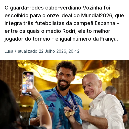
O guarda-redes cabo-verdiano Vozinha foi
escolhido para o onze ideal do Mundial2026, que
O ex-lateral do Benfica considerou que o galardão
integra três futebolistas da campeã Espanha -
“é um enorme orgulho e um reconhecimento que
entre os quais o médio Rodri, eleito melhor
qualquer jogador gostaria de ter”.
jogador do torneio - e igual número da França.
“Fico muito feliz pelo carinho de todas as pessoas
Lusa
/
atualizado 22 Julho 2026, 20:42
que elegeram o meu golo como o melhor da
competição”, afirmou o futebolista, de 23 anos.
À FIFA, o internacional cabo-verdiano, que nasceu
em Roterdão (Países Baixos), garantiu que o lance
não foi obra do acaso.
“Foi a segunda vez que marquei um golo daqueles.
(…) Não foi algo completamente novo para mim.
Mas marcar um golo daquela qualidade num palco