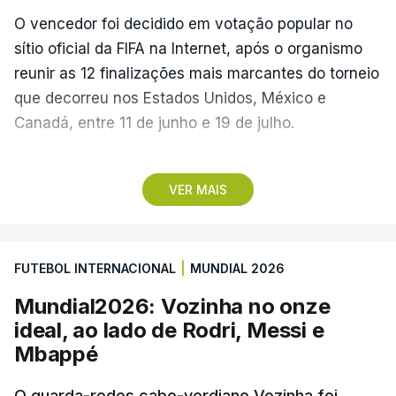
O vencedor foi decidido em votação popular no
sítio oficial da FIFA na Internet, após o organismo
reunir as 12 finalizações mais marcantes do torneio
que decorreu nos Estados Unidos, México e
Canadá, entre 11 de junho e 19 de julho.
Lopes Cabral conquistou o prémio graças ao
VER MAIS
remate de pé direito que colocou a bola no ângulo
da baliza de Emiliano Martínez, aos 12 minutos do
prolongamento, no duelo frente à Argentina (2-3).
FUTEBOL INTERNACIONAL
|
MUNDIAL 2026
“Foi simplesmente surreal”, disse à FIFA o jogador
Mundial2026: Vozinha no onze
dos turcos do Trabzonspor, recordando o momento
ideal, ao lado de Rodri, Messi e
que fez Cabo Verde sonhar alto na sua primeira
Mbappé
participação numa fase final de um Mundial.
O guarda-redes cabo-verdiano Vozinha foi