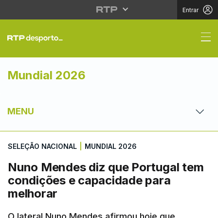
Entrar
Nuno Mendes diz que 
Mundial 2026
MENU
SELEÇÃO NACIONAL
|
MUNDIAL 2026
Nuno Mendes diz que Portugal tem
condições e capacidade para
melhorar
O lateral Nuno Mendes afirmou hoje que