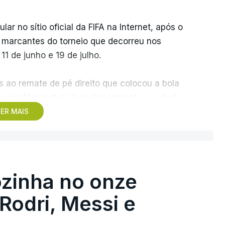
r no sítio oficial da FIFA na Internet, após o
s marcantes do torneio que decorreu nos
1 de junho e 19 de julho.
 ao remate de pé direito que colocou a bola
z, aos 12 minutos do prolongamento, no duelo
ER MAIS
 o jogador dos turcos do Trabzonspor,
e sonhar alto na sua primeira participação
zinha no onze
 o galardão “é um enorme orgulho e um
 Rodri, Messi e
taria de ter”.