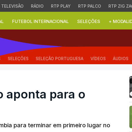
TELEVISÃO
RÁDIO
RTP PLAY
RTP PALCO
RTP ZIG ZA
AL
FUTEBOL INTERNACIONAL
SELEÇÕES
+ MODALI
ponta para o primeiro l
S
SELEÇÕES
SELEÇÃO PORTUGUESA
VÍDEOS
ÁUDIOS
o aponta para o
mbia para terminar em primeiro lugar no