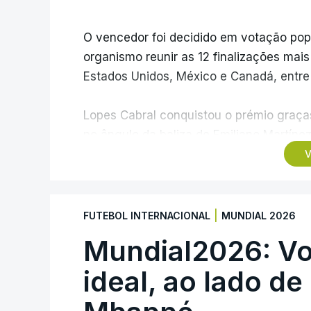
O vencedor foi decidido em votação popula
organismo reunir as 12 finalizações mai
Estados Unidos, México e Canadá, entre 1
Lopes Cabral conquistou o prémio graças
no ângulo da baliza de Emiliano Martíne
frente à Argentina (2-3).
V
“Foi simplesmente surreal”, disse à FIFA
recordando o momento que fez Cabo Verd
|
FUTEBOL INTERNACIONAL
MUNDIAL 2026
numa fase final de um Mundial.
Mundial2026: Vo
O ex-lateral do Benfica considerou que
ideal, ao lado de
reconhecimento que qualquer jogador gos