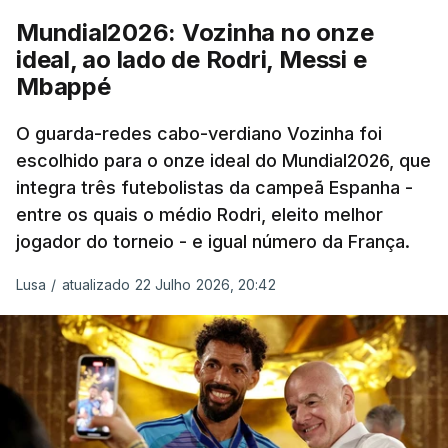
“Foi simplesmente surreal”, disse à FIFA o jogador
Mundial2026: Vozinha no onze
dos turcos do Trabzonspor, recordando o momento
ideal, ao lado de Rodri, Messi e
que fez Cabo Verde sonhar alto na sua primeira
Mbappé
participação numa fase final de um Mundial.
O guarda-redes cabo-verdiano Vozinha foi
escolhido para o onze ideal do Mundial2026, que
O ex-lateral do Benfica considerou que o galardão
integra três futebolistas da campeã Espanha -
“é um enorme orgulho e um reconhecimento que
entre os quais o médio Rodri, eleito melhor
qualquer jogador gostaria de ter”.
jogador do torneio - e igual número da França.
“Fico muito feliz pelo carinho de todas as pessoas
Lusa
/
atualizado 22 Julho 2026, 20:42
que elegeram o meu golo como o melhor da
competição”, afirmou o futebolista, de 23 anos.
À FIFA, o internacional cabo-verdiano, que nasceu
em Roterdão (Países Baixos), garantiu que o lance
não foi obra do acaso.