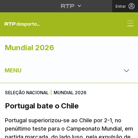
Entrar
Portugal bate o Chile
Mundial 2026
MENU
SELEÇÃO NACIONAL
|
MUNDIAL 2026
Portugal bate o Chile
Portugal superiorizou-se ao Chile por 2-1, no
penúltimo teste para o Campeonato Mundial, em
partida marcada, do lado luso, pela expulsão de