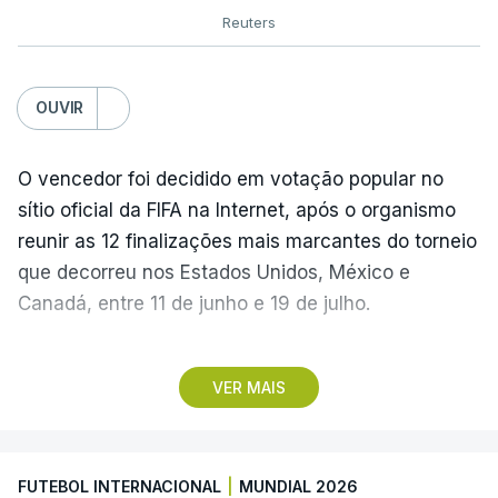
Reuters
OUVIR
O vencedor foi decidido em votação popular no
sítio oficial da FIFA na Internet, após o organismo
reunir as 12 finalizações mais marcantes do torneio
que decorreu nos Estados Unidos, México e
Canadá, entre 11 de junho e 19 de julho.
Lopes Cabral conquistou o prémio graças ao
VER MAIS
remate de pé direito que colocou a bola no ângulo
da baliza de Emiliano Martínez, aos 12 minutos do
prolongamento, no duelo frente à Argentina (2-3).
FUTEBOL INTERNACIONAL
|
MUNDIAL 2026