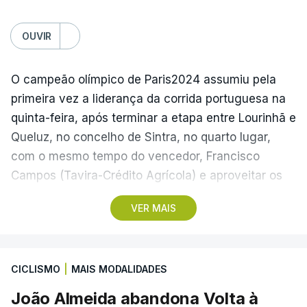
O plano previa a criação da FFE, uma subsidiária
OUVIR
destinada a gerir os ativos comerciais e eventos
da FIFA, incluindo o Campeonato do Mundo, com a
venda de 20% do capital a investidores privados.
O campeão olímpico de Paris2024 assumiu pela
primeira vez a liderança da corrida portuguesa na
A NFF já tinha contestado Infantino, denunciando
quinta-feira, após terminar a etapa entre Lourinhã e
intervenções externas – como a de Donald Trump
Queluz, no concelho de Sintra, no quarto lugar,
no caso Balogun no Mundial2026 – e criticando
com o mesmo tempo do vencedor, Francisco
decisões consideradas politicamente motivadas,
Campos (Tavira-Crédito Agrícola) e aproveitar os
incluindo a criação e atribuição do Prémio da Paz
05.28 minutos perdidos pelo colega Julius
VER MAIS
ao presidente norte-americano.
Johansen, vencedor do prólogo, para envergar a
amarela.
(Com Lusa)
CICLISMO
|
MAIS MODALIDADES
Três anos depois da etapa que ligou Sines e Loulé,
com vitória de João Matias (Tavfer-Ovos
João Almeida abandona Volta à