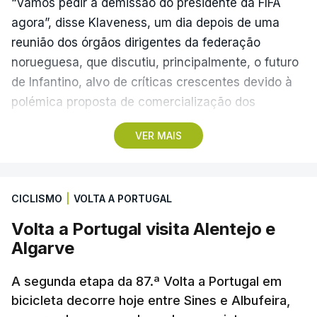
“Vamos pedir a demissão do presidente da FIFA
agora”, disse Klaveness, um dia depois de uma
reunião dos órgãos dirigentes da federação
norueguesa, que discutiu, principalmente, o futuro
de Infantino, alvo de críticas crescentes devido à
polémica proposta de comercialização dos
Mundiais.
VER MAIS
A presidente da NFF, conhecida crítica de Infantino,
considera que o ítalo-suíço “não possui a
CICLISMO
|
VOLTA A PORTUGAL
confiança institucional necessária para liderar a
FIFA de forma estável no período atual”,
Volta a Portugal visita Alentejo e
sublinhando que “não há retorno” para o
Algarve
presidente.
A segunda etapa da 87.ª Volta a Portugal em
Infantino, único candidato declarado às eleições de
bicicleta decorre hoje entre Sines e Albufeira,