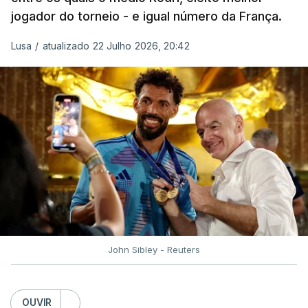
jogador do torneio - e igual número da França.
“Fico muito feliz pelo carinho de todas as pessoas
Lusa
/
atualizado 22 Julho 2026, 20:42
que elegeram o meu golo como o melhor da
competição”, afirmou o futebolista, de 23 anos.
À FIFA, o internacional cabo-verdiano, que nasceu
em Roterdão (Países Baixos), garantiu que o lance
não foi obra do acaso.
“Foi a segunda vez que marquei um golo daqueles.
(…) Não foi algo completamente novo para mim.
Mas marcar um golo daquela qualidade num palco
como um Campeonato do Mundo é especial. É um
John Sibley - Reuters
momento que fica para sempre na carreira”,
realçou.
OUVIR