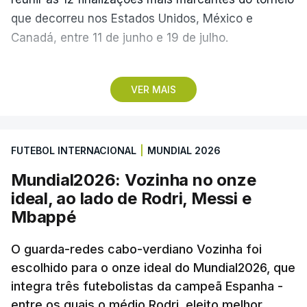
que decorreu nos Estados Unidos, México e
Canadá, entre 11 de junho e 19 de julho.
Lopes Cabral conquistou o prémio graças ao
VER MAIS
remate de pé direito que colocou a bola no ângulo
da baliza de Emiliano Martínez, aos 12 minutos do
prolongamento, no duelo frente à Argentina (2-3).
FUTEBOL INTERNACIONAL
|
MUNDIAL 2026
“Foi simplesmente surreal”, disse à FIFA o jogador
Mundial2026: Vozinha no onze
dos turcos do Trabzonspor, recordando o momento
ideal, ao lado de Rodri, Messi e
que fez Cabo Verde sonhar alto na sua primeira
Mbappé
participação numa fase final de um Mundial.
O guarda-redes cabo-verdiano Vozinha foi
escolhido para o onze ideal do Mundial2026, que
O ex-lateral do Benfica considerou que o galardão
integra três futebolistas da campeã Espanha -
“é um enorme orgulho e um reconhecimento que
entre os quais o médio Rodri, eleito melhor
qualquer jogador gostaria de ter”.