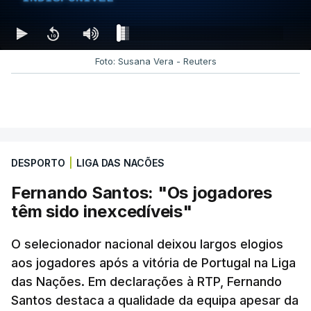
ERRO
303
SHAKA PLAYER FATAL ERROR - ERROR
FROM THE NETWORK STACK
Foto: Susana Vera - Reuters
ESTE CONTEÚDO ESTÁ NESTE
MOMENTO INDISPONÍVEL
DESPORTO
|
LIGA DAS NACÕES
Nos minutos seguintes houve igualdade dentro do
Fernando Santos: "Os jogadores
campo mas
a Espanha saiu para o intervalo a
têm sido inexcedíveis"
ganhar. Contra-ataque venenoso que encontrou
Mikel Oyarzabal. O avançado da Real Sociedad
O selecionador nacional deixou largos elogios
só teve de tirar a bola do alcance de Diogo
aos jogadores após a vitória de Portugal na Liga
Costa
e a Espanha voltou a festejar.
das Nações. Em declarações à RTP, Fernando
Santos destaca a qualidade da equipa apesar da
Nos segundos 45 minutos,
Roberto Martínez