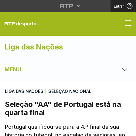
Entrar
Seleção "AA" de Portug
Liga das Nações
MENU
LIGA DAS NACÕES
|
SELEÇÃO NACIONAL
Seleção "AA" de Portugal está na
quarta final
Portugal qualificou-se para a 4.ª final da sua
história no futebol, no escalão de seniores, ao