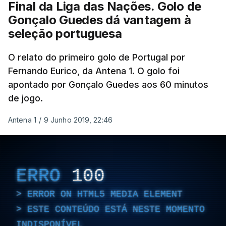
Final da Liga das Nações. Golo de
Aos 21 minutos, a Espanha chegou ao golo.
Gonçalo Guedes dá vantagem à
Portugal deixou-se distrair na defesa, João
seleção portuguesa
Neves cortou mal a bola e Zubimendi com muita
calma só teve de encostar.
O relato do primeiro golo de Portugal por
No entanto, a festa
Fernando Eurico, da Antena 1. O golo foi
espanhola pouco durou.
Nuno Mendes,
apontado por Gonçalo Guedes aos 60 minutos
incontestavelmente o melhor lateral esquerdo
de jogo.
do mundo, já em meio-campo espanhol avançou
a toda a velocidade e dentro da área rematou
Antena 1
/
9 Junho 2019, 22:46
colocado para o empate.
Grande golo do jogador do PSG que
fez o primeiro
golo pela Seleção Nacional
, já depois de uma
ERRO
100
enorme exibição frente à Alemanha.
ERROR ON HTML5 MEDIA ELEMENT
ESTE CONTEÚDO ESTÁ NESTE MOMENTO
INDISPONÍVEL