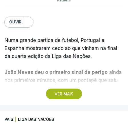
OUVIR
Numa grande partida de futebol, Portugal e
Espanha mostraram cedo ao que vinham na final
da quarta edição da Liga das Nações.
João Neves deu o primeiro sinal de perigo
ainda
nos primeiros minutos, com um pontapé que saiu
ao lado da baliza de Unai Simón e a Espanha
VER MAIS
acabou por pegar no jogo.
Pedri tentou o primeiro
golo da partida
, após uma arrancada de Nico
Williams que viu o médio do Barcelona à entrada
PAÍS
|
LIGA DAS NACÕES
da área.
O remate saiu fraco e ao lado
.