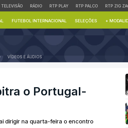
TELEVISÃO
RÁDIO
RTP PLAY
RTP PALCO
RTP ZIG ZA
AL
FUTEBOL INTERNACIONAL
SELEÇÕES
+ MODALI
tra o Portugal-Alemanha
O
VÍDEOS E ÁUDIOS
itra o Portugal-
i dirigir na quarta-feira o encontro