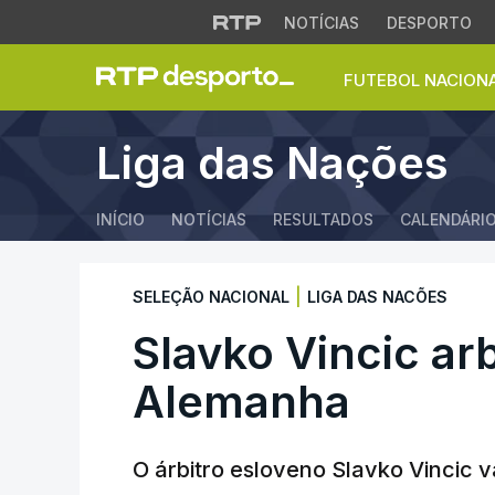
NOTÍCIAS
DESPORTO
FUTEBOL NACION
Slavko Vincic arbi
Liga das Nações
INÍCIO
NOTÍCIAS
RESULTADOS
CALENDÁRI
|
SELEÇÃO NACIONAL
LIGA DAS NACÕES
Slavko Vincic arb
Alemanha
O árbitro esloveno Slavko Vincic va