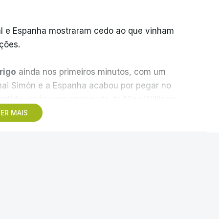
gal e Espanha mostraram cedo ao que vinham
ções.
rigo
ainda nos primeiros minutos, com um
Unai Simón e a Espanha acabou por pegar no
artida
, após uma arrancada de Nico Williams
da área.
O remate saiu fraco e ao lado
.
ER MAIS
olo. Portugal deixou-se distrair na defesa,
endi com muita calma só teve de encostar.
rou.
Nuno Mendes, incontestavelmente o
s Nações. Golo de
á em meio-campo espanhol avançou a toda a
colocado para o empate.
 dá vantagem à