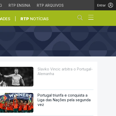
G
RTP ENSINA
RTP ARQUIVOS
Entrar
Abrir campo de
|
DADES
RTP
NOTÍCIAS
Slavko Vincic arbitra o Portugal-
Alemanha
Portugal triunfa e conquista a
Liga das Nações pela segunda
vez