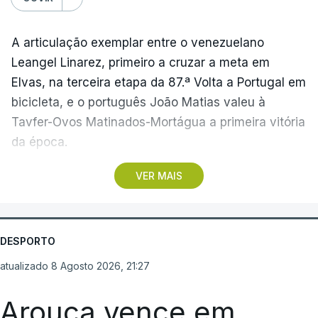
A articulação exemplar entre o venezuelano
Leangel Linarez, primeiro a cruzar a meta em
Elvas, na terceira etapa da 87.ª Volta a Portugal em
bicicleta, e o português João Matias valeu à
Tavfer-Ovos Matinados-Mortágua a primeira vitória
da época.
VER MAIS
Discreta nas chegadas ao Palácio Nacional de
Queluz, na quinta-feira, e a Albufeira, na sexta-
feira, a equipa dirigida por Gustavo Veloso
apresentou a sua melhor versão nos derradeiros
DESPORTO
metros da tirada mais longa da corrida, marcados
atualizado 8 Agosto 2026, 21:27
por uma aparatosa queda e por nova aparição do
camisola amarela, Rui Oliveira (UAE Emirates), no
Arouca vence em