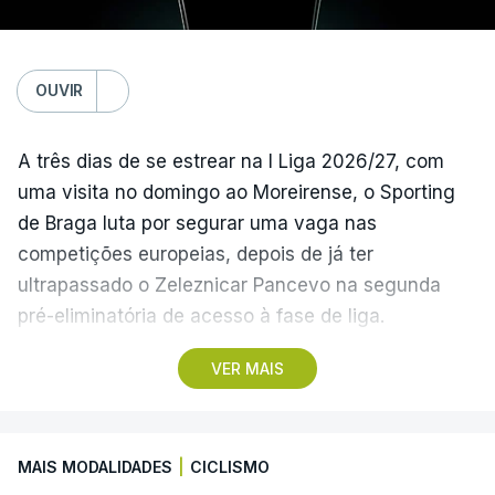
(Com Lusa)
OUVIR
A três dias de se estrear na I Liga 2026/27, com
uma visita no domingo ao Moreirense, o Sporting
de Braga luta por segurar uma vaga nas
competições europeias, depois de já ter
ultrapassado o Zeleznicar Pancevo na segunda
pré-eliminatória de acesso à fase de liga.
VER MAIS
A inesperada vitória do Torreense na Taça de
Portugal ‘atirou’ o Benfica, terceiro na I Liga de
2025/26, para as eliminatórias da Liga Europa, e
MAIS MODALIDADES
|
CICLISMO
relegou o Sporting de Braga, quarto, para a Liga