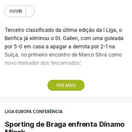
OUVIR
Terceiro classificado da última edição da I Liga, o
Benfica já eliminou o St. Gallen, com uma goleada
por 5-0 em casa a apagar a derrota por 2-1 na
Suíça, no primeiro encontro de Marco Silva como
novo treinador dos ‘encarnados’.
Pela frente, as ‘águias’ vão ter agora o vice-
VER MAIS
campeão escocês, que tem o português Cláudio
Braga como grande figura e que foi relegado das
fases preliminares da Liga dos Campeões, depois
LIGA EUROPA CONFERÊNCIA
de serem eliminados pelos austríacos do Sturm
Graz, com um agregado de 6-0.
Sporting de Braga enfrenta Dínamo