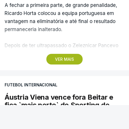
A fechar a primeira parte, de grande penalidade,
Ricardo Horta colocou a equipa portuguesa em
vantagem na eliminatória e até final o resultado
permaneceria inalterado.
Depois de ter ultrapassado o Zeleznicar Pancevo
na segunda pré-eliminatória de acesso à fase de
VER MAIS
liga da Liga Conferência, caso elimine Dínamo de
Minsk, com a segunda mão agendada para 13 de
agosto, na Bulgária – devido à guerra na Ucrânia e
FUTEBOL INTERNACIONAL
ao facto de a Bielorrússia ser aliada da Rússia - o
Sporting de Braga irá defrontar no play-off o
Áustria Viena vence fora Beitar e
vencedor da eliminatória entre Beitar e Áustria
fica `mais perto` do Sporting de
Viena.
Braga
O Áustria Viena ganhou hoje ao Beitar