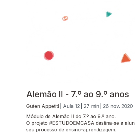
Alemão II - 7.º ao 9.º anos
Guten Appetit!
| Aula 12
| 27 min
| 26 nov. 2020
Módulo de Alemão II do 7.º ao 9.º ano.
O projeto #ESTUDOEMCASA destina-se a alunos
seu processo de ensino-aprendizagem.