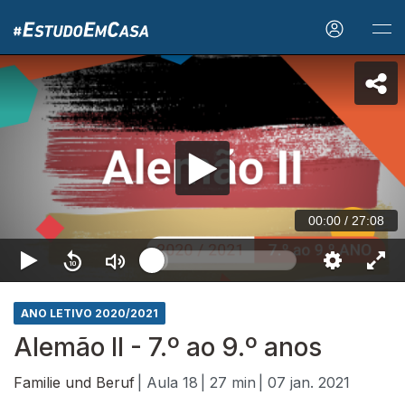
00:00
/
27:08
ANO LETIVO 2020/2021
Alemão II - 7.º ao 9.º anos
Familie und Beruf
| Aula 18
| 27 min
| 07 jan. 2021