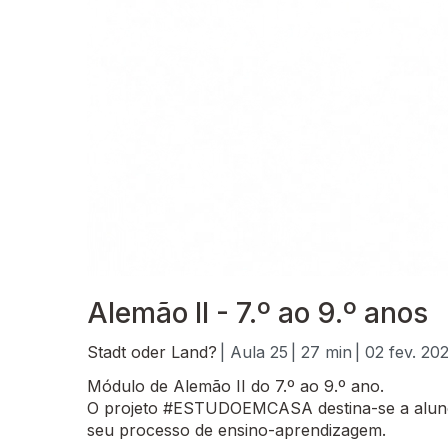
Alemão II - 7.º ao 9.º anos
Stadt oder Land?
| Aula 25
| 27 min
| 02 fev. 20
Módulo de Alemão II do 7.º ao 9.º ano.
O projeto #ESTUDOEMCASA destina-se a alunos
seu processo de ensino-aprendizagem.