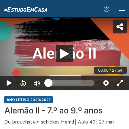
00:00
/
27:54
ANO LETIVO 2020/2021
Alemão II - 7.º ao 9.º anos
Du brauchst ein schickes Hemd
| Aula 40
| 27 min