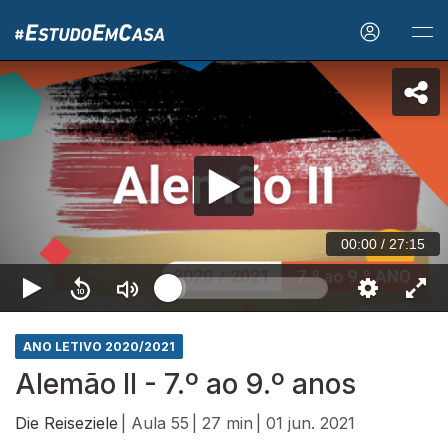
00:00
/
27:15
ANO LETIVO 2020/2021
Alemão II - 7.º ao 9.º anos
Die Reiseziele
| Aula 55
| 27 min
| 01 jun. 2021