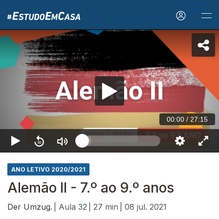
00:00
/
27:15
ANO LETIVO 2020/2021
Alemão II - 7.º ao 9.º anos
Der Umzug.
| Aula 32
| 27 min
| 08 jul. 2021