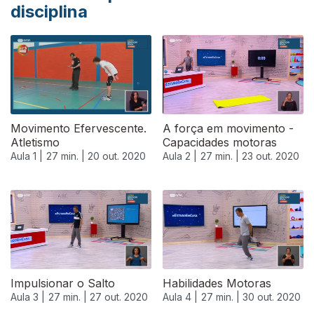
disciplina
Movimento Efervescente.
A força em movimento -
Atletismo
Capacidades motoras
Aula 1 |
27 min. |
20 out. 2020
Aula 2 |
27 min. |
23 out. 2020
Impulsionar o Salto
Habilidades Motoras
Aula 3 |
27 min. |
27 out. 2020
Aula 4 |
27 min. |
30 out. 2020