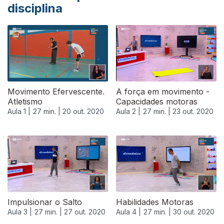
disciplina
Movimento Efervescente.
A força em movimento -
Atletismo
Capacidades motoras
Aula 1 |
27 min. |
20 out. 2020
Aula 2 |
27 min. |
23 out. 2020
Impulsionar o Salto
Habilidades Motoras
Aula 3 |
27 min. |
27 out. 2020
Aula 4 |
27 min. |
30 out. 2020