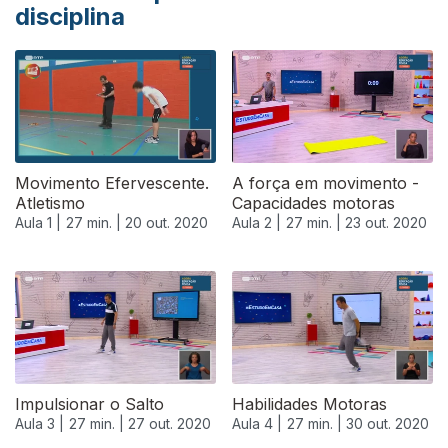
disciplina
Movimento Efervescente.
A força em movimento -
Atletismo
Capacidades motoras
Aula 1 |
27 min. |
20 out. 2020
Aula 2 |
27 min. |
23 out. 2020
Impulsionar o Salto
Habilidades Motoras
Aula 3 |
27 min. |
27 out. 2020
Aula 4 |
27 min. |
30 out. 2020