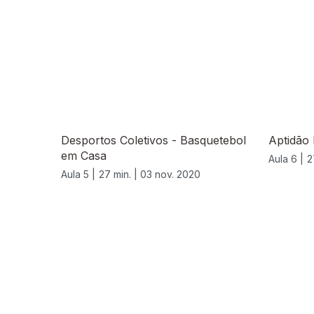
Desportos Coletivos - Basquetebol
Aptidão 
em Casa
Aula 6 |
2
Aula 5 |
27 min. |
03 nov. 2020
508862