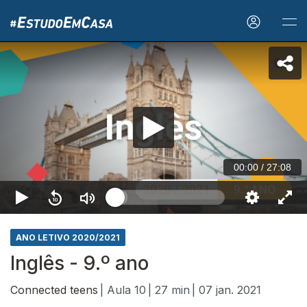
00:00
/
27:08
ANO LETIVO 2020/2021
Inglês - 9.º ano
Connected teens
| Aula 10
| 27 min
| 07 jan. 2021