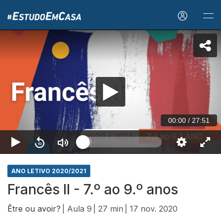
00:00
/
27:51
ANO LETIVO 2020/2021
Francês II - 7.º ao 9.º anos
Être ou avoir?
| Aula 9
| 27 min
| 17 nov. 2020