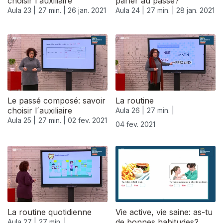
choisir l´auxiliaire
parler au passé?
Aula 23 |
27 min. |
26 jan. 2021
Aula 24 |
27 min. |
28 jan. 2021
Le passé composé: savoir
La routine
choisir l´auxiliaire
Aula 26 |
27 min. |
Aula 25 |
27 min. |
02 fev. 2021
04 fev. 2021
La routine quotidienne
Vie active, vie saine: as-tu
de bonnes habitudes?
Aula 27 |
27 min. |