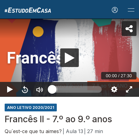
00:00
/
27:30
ANO LETIVO 2020/2021
Francês II - 7.º ao 9.º anos
Qu´est-ce que tu aimes?
| Aula 13
| 27 min