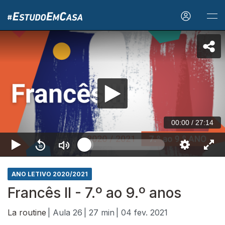
00:00
/
27:14
ANO LETIVO 2020/2021
Francês II - 7.º ao 9.º anos
La routine
| Aula 26
| 27 min
| 04 fev. 2021