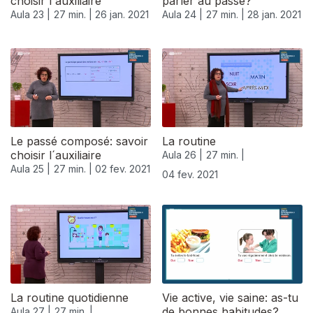
choisir l´auxiliaire
parler au passé?
Aula 23 |
27 min. |
26 jan. 2021
Aula 24 |
27 min. |
28 jan. 2021
Le passé composé: savoir
La routine
choisir l´auxiliaire
Aula 26 |
27 min. |
Aula 25 |
27 min. |
02 fev. 2021
04 fev. 2021
La routine quotidienne
Vie active, vie saine: as-tu
de bonnes habitudes?
Aula 27 |
27 min. |