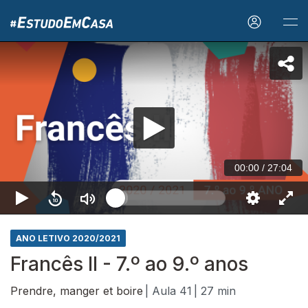
00:00
/
27:04
ANO LETIVO 2020/2021
Francês II - 7.º ao 9.º anos
Prendre, manger et boire
| Aula 41
| 27 min