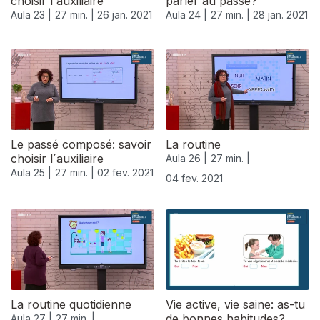
choisir l´auxiliaire
parler au passé?
Aula 23 |
27 min. |
26 jan. 2021
Aula 24 |
27 min. |
28 jan. 2021
Le passé composé: savoir
La routine
choisir l´auxiliaire
Aula 26 |
27 min. |
Aula 25 |
27 min. |
02 fev. 2021
04 fev. 2021
La routine quotidienne
Vie active, vie saine: as-tu
de bonnes habitudes?
Aula 27 |
27 min. |