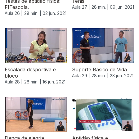
Testes de aptidão física:
Ténis.
FITescola.
Aula 27 |
28 min. |
09 jun. 2021
Aula 26 |
28 min. |
02 jun. 2021
Escalada desportiva e
Suporte Básico de Vida
bloco
Aula 29 |
28 min. |
23 jun. 2021
Aula 28 |
28 min. |
16 jun. 2021
555908
Dança da alegria.
Aptidão física e