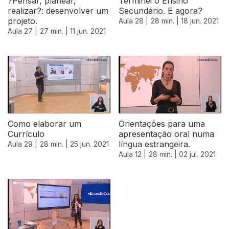
?Pensar, planear,
Terminei o Ensino
realizar?: desenvolver um
Secundário. E agora?
projeto.
Aula 28 |
28 min. |
18 jun. 2021
Aula 27 |
27 min. |
11 jun. 2021
Como elaborar um
Orientações para uma
Currículo
apresentação oral numa
língua estrangeira.
Aula 29 |
28 min. |
25 jun. 2021
Aula 12 |
28 min. |
02 jul. 2021
556419