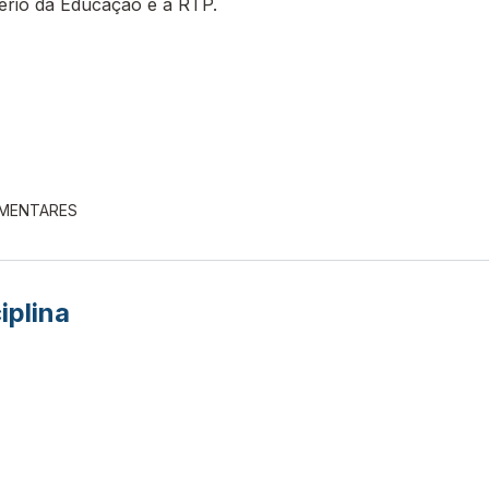
tério da Educação e a RTP.
EMENTARES
iplina