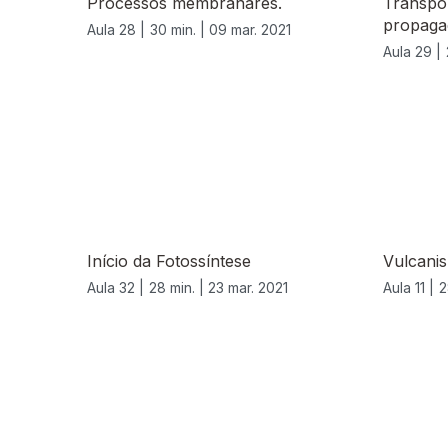
Processos membranares.
Transpo
propaga
Aula 28 |
30 min. |
09 mar. 2021
Aula 29 |
535483
Início da Fotossíntese
Vulcani
Aula 32 |
28 min. |
23 mar. 2021
Aula 11 |
2