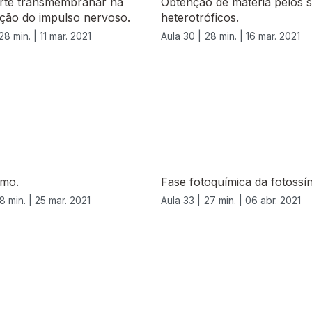
rte transmembranar na
Obtenção de matéria pelos 
ção do impulso nervoso.
heterotróficos.
28 min. |
11 mar. 2021
Aula 30 |
28 min. |
16 mar. 2021
smo.
Fase fotoquímica da fotossí
8 min. |
25 mar. 2021
Aula 33 |
27 min. |
06 abr. 2021