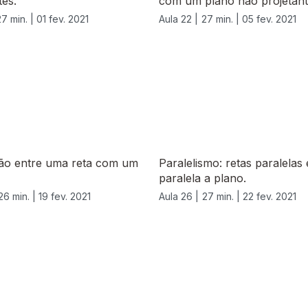
tes.
com um plano não projetant
27 min. |
01 fev. 2021
Aula 22 |
27 min. |
05 fev. 2021
ção entre uma reta com um
Paralelismo: retas paralelas 
paralela a plano.
26 min. |
19 fev. 2021
Aula 26 |
27 min. |
22 fev. 2021