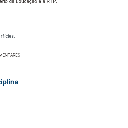
tério da Educação e a RTP.
fícies.
EMENTARES
iplina