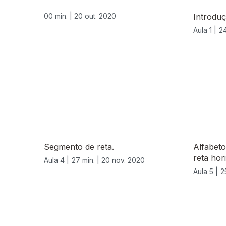
00 min. |
20 out. 2020
Introdu
Aula 1 |
24
Segmento de reta.
Alfabeto
reta hor
Aula 4 |
27 min. |
20 nov. 2020
Aula 5 |
2
511859