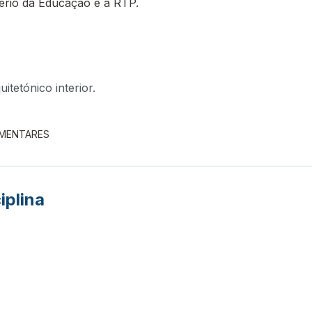
tério da Educação e a RTP.
tetónico interior.
EMENTARES
iplina