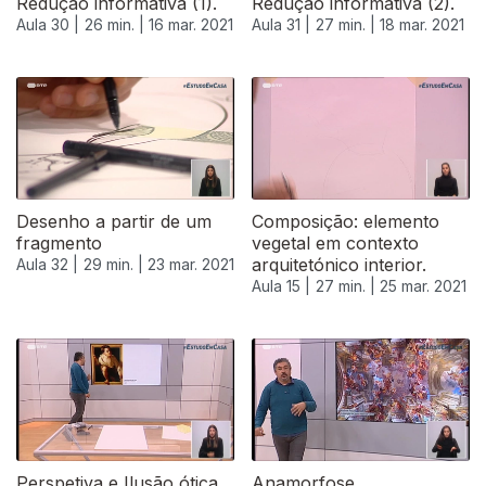
Redução informativa (1).
Redução informativa (2).
Aula 30 |
26 min. |
16 mar. 2021
Aula 31 |
27 min. |
18 mar. 2021
Desenho a partir de um
Composição: elemento
fragmento
vegetal em contexto
arquitetónico interior.
Aula 32 |
29 min. |
23 mar. 2021
Aula 15 |
27 min. |
25 mar. 2021
535565
Perspetiva e Ilusão ótica
Anamorfose