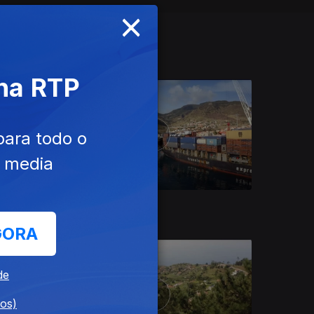
×
 na RTP
para todo o
e media
Ep. 9
11 mai. 2022
GORA
de
dos)