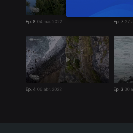
Ep. 8
04 mai. 2022
Ep. 7
27 
605226
Ep. 4
06 abr. 2022
Ep. 3
30 m