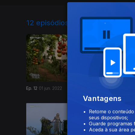
12
episódios disponíveis
Ep. 12
01 jun. 2022
Ep. 11
25 
Vantagens
Retome o conteúdo a
seus dispositivos;
Guarde programas f
Aceda à sua área pe