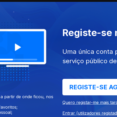
Registe-se
Uma única conta 
serviço público d
mai. 2022
Ep. 10
18 mai. 2022
REGISTE-SE A
 partir de onde ficou, nos
Quero registar-me mais tar
avoritos;
ssoal;
Entrar (utilizadores regista