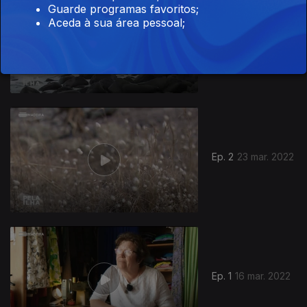
Guarde programas favoritos;
Aceda à sua área pessoal;
Ep. 3
30 mar. 2022
605226
Ep. 2
23 mar. 2022
Ep. 1
16 mar. 2022