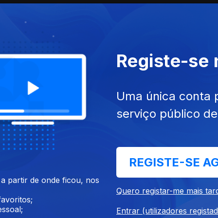
Registe-se
Uma única conta 
serviço público d
mai. 2022
Ep. 10
18 mai. 2022
REGISTE-SE A
 partir de onde ficou, nos
Quero registar-me mais tar
avoritos;
ssoal;
Entrar (utilizadores regista