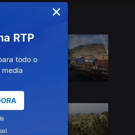
×
 na RTP
para todo o
e media
Ep. 9
11 mai. 2022
GORA
de
dos)