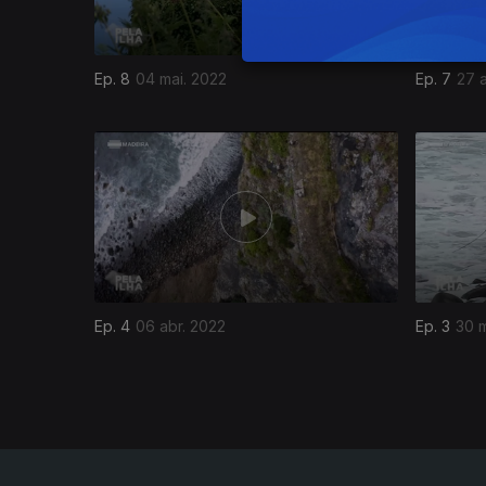
Ep. 8
04 mai. 2022
Ep. 7
27 
605226
Ep. 4
06 abr. 2022
Ep. 3
30 m