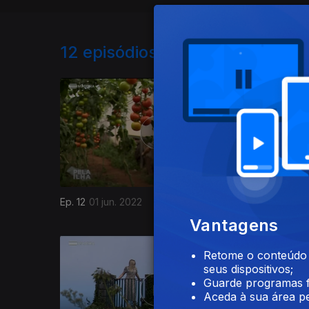
12
episódios disponíveis
Ep. 12
01 jun. 2022
Ep. 11
25 
Vantagens
Retome o conteúdo a
seus dispositivos;
Guarde programas f
Aceda à sua área pe