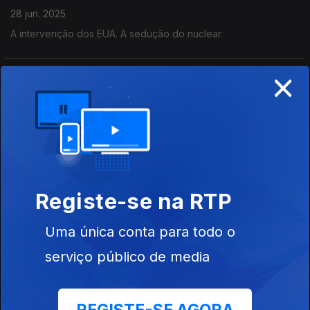
28 jun. 2025
A intervenção dos EUA. A sedução do nuclear.
×
Os 100 anos de O Processo de Kafka
21 jun. 2025
Trump indisposto com Musk e com Los
Angeles
Registe-se na RTP
14 jun. 2025
Uma única conta para todo o
Paz adiada na Ucrânia
serviço público de media
07 jun. 2025
...e a nova Polónia.