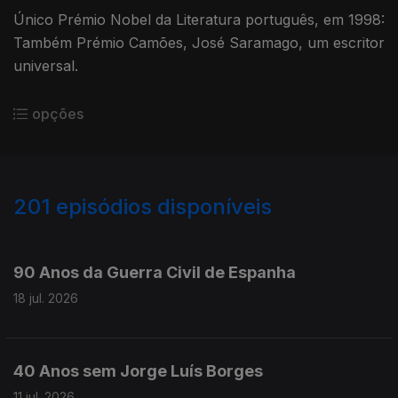
Único Prémio Nobel da Literatura português, em 1998:
Também Prémio Camões, José Saramago, um escritor
universal.
opções
201
episódios disponíveis
927505
906021
886291
856024
836629
817424
797601
779970
760105
742890
723134
90 Anos da Guerra Civil de Espanha
18 jul. 2026
40 Anos sem Jorge Luís Borges
11 jul. 2026