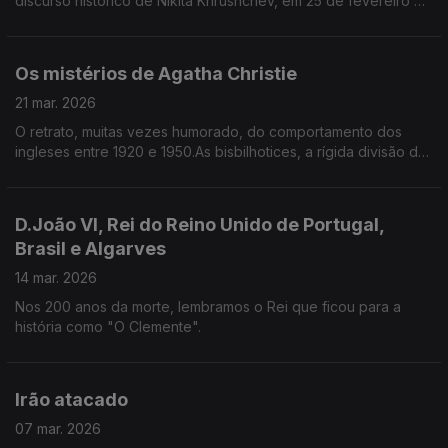
discurso histórico de Nikita Khrushchev, em 25 de fevereiro de
1956.
Os mistérios de Agatha Christie
21 mar. 2026
O retrato, muitas vezes humorado, do comportamento dos
ingleses entre 1920 e 1950.As bisbilhotices, a rígida divisão de
classes, a superfície educada e contida, que Miss Marple e
Poirot leem como ninguém para desvendar os crimes.
D.João VI, Rei do Reino Unido de Portugal,
Brasil e Algarves
14 mar. 2026
Nos 200 anos da morte, lembramos o Rei que ficou para a
história como "O Clemente".
Irão atacado
07 mar. 2026