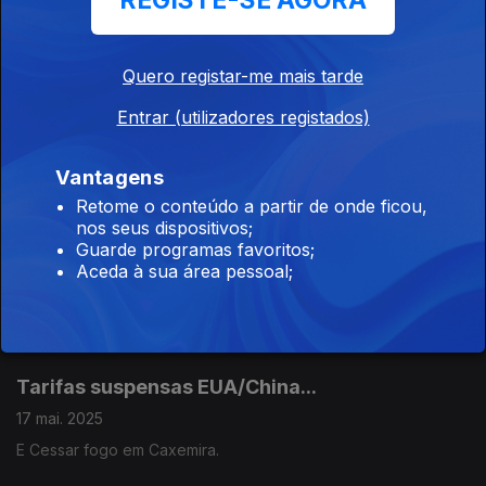
REGISTE-SE AGORA
Incidente diplomático entre Donald Trump e
Quero registar-me mais tarde
Cyril Ramaphosa
31 mai. 2025
Entrar (utilizadores registados)
...sobre o alegado genocídio branco na África do Sul.
Vantagens
Retome o conteúdo a partir de onde ficou,
O novo Papa, Leão XIV
nos seus dispositivos;
Guarde programas favoritos;
24 mai. 2025
Aceda à sua área pessoal;
O papel político dos Papas. Mediador da Paz? Rerum
Novarum.
Tarifas suspensas EUA/China...
17 mai. 2025
E Cessar fogo em Caxemira.