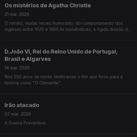
Os mistérios de Agatha Christie
21 mar. 2026
O retrato, muitas vezes humorado, do comportamento dos
ingleses entre 1920 e 1950.As bisbilhotices, a rígida divisão de
classes, a superfície educada e contida, que Miss Marple e
Poirot leem como ninguém para desvendar os crimes.
D.João VI, Rei do Reino Unido de Portugal,
Brasil e Algarves
14 mar. 2026
Nos 200 anos da morte, lembramos o Rei que ficou para a
história como "O Clemente".
Irão atacado
07 mar. 2026
A Guerra Preventiva.