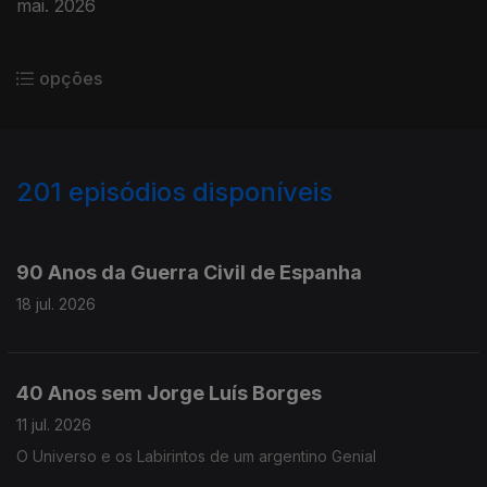
mai. 2026
opções
201
episódios disponíveis
927505
906021
886291
856024
836629
817424
797601
779970
760105
742890
723134
90 Anos da Guerra Civil de Espanha
18 jul. 2026
40 Anos sem Jorge Luís Borges
11 jul. 2026
O Universo e os Labirintos de um argentino Genial