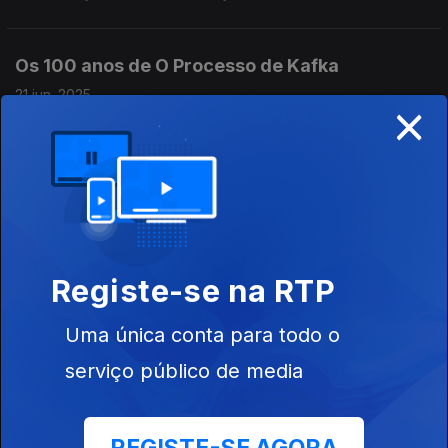
Os 100 anos de O Processo de Kafka
21 jun. 2025
×
Trump indisposto com Musk e com Los
Angeles
14 jun. 2025
Registe-se na RTP
Paz adiada na Ucrânia
Uma única conta para todo o
07 jun. 2025
serviço público de media
...e a nova Polónia.
Incidente diplomático entre Donald Trump e