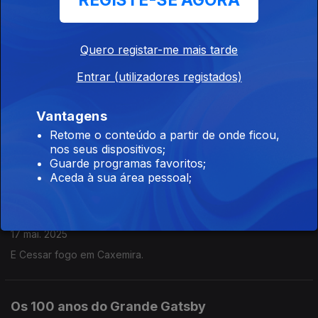
REGISTE-SE AGORA
Cyril Ramaphosa
31 mai. 2025
Quero registar-me mais tarde
...sobre o alegado genocídio branco na África do Sul.
Entrar (utilizadores registados)
O novo Papa, Leão XIV
Vantagens
24 mai. 2025
Retome o conteúdo a partir de onde ficou,
O papel político dos Papas. Mediador da Paz? Rerum
nos seus dispositivos;
Novarum.
Guarde programas favoritos;
Aceda à sua área pessoal;
Tarifas suspensas EUA/China...
17 mai. 2025
E Cessar fogo em Caxemira.
Os 100 anos do Grande Gatsby