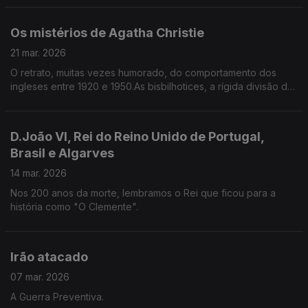
Os mistérios de Agatha Christie
21 mar. 2026
O retrato, muitas vezes humorado, do comportamento dos
ingleses entre 1920 e 1950.As bisbilhotices, a rígida divisão de
classes, a superfície educada e contida, que Miss Marple e
Poirot leem como ninguém para desvendar os crimes.
D.João VI, Rei do Reino Unido de Portugal,
Brasil e Algarves
14 mar. 2026
Nos 200 anos da morte, lembramos o Rei que ficou para a
história como "O Clemente".
Irão atacado
07 mar. 2026
A Guerra Preventiva.