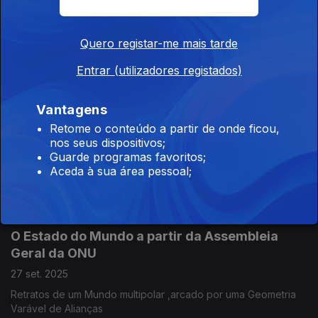
Quero registar-me mais tarde
Cardinale e Redford, quando as estrelas se
apagam.
Entrar (utilizadores registados)
11 out. 2025
Vantagens
Retome o conteúdo a partir de onde ficou,
Oa 115 anos da República vistos por fora e por
nos seus dispositivos;
Guarde programas favoritos;
dentro
Aceda à sua área pessoal;
04 out. 2025
O Estado do Mundo a partir da Assembleia
Geral da ONU
27 set. 2025
Retratos de um Mundo multipolar ,arcado por uma Geometria
Varável de Alianças