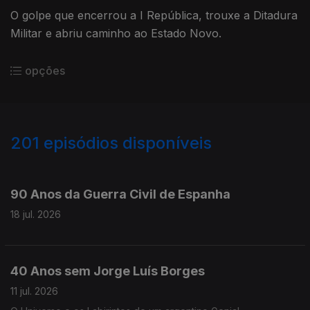
O golpe que encerrou a I República, trouxe a Ditadura
Militar e abriu caminho ao Estado Novo.
opções
201
episódios disponíveis
927505
906021
886291
856024
836629
817424
90 Anos da Guerra Civil de Espanha
18 jul. 2026
40 Anos sem Jorge Luís Borges
11 jul. 2026