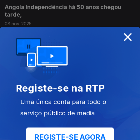
Angola Independência há 50 anos chegou
tarde,
08 nov. 2025
×
100 anos de Couraçado Potemkine
01 nov. 2025
... de Sergei Eisensteín. O cinema como arma de propaganda.
Registe-se na RTP
A Batalha de Trafalgar.
25 out. 2025
Uma única conta para todo o
serviço público de media
Cessar fogo em Gaza
18 out. 2025
REGISTE-SE AGORA