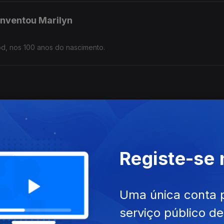
nventou Marilyn
od, nos 100 anos do nascimento.
6
 a Ditadura Militar e abriu caminho ao Estado Novo.
ou por Pequim
Registe-se
Uma única conta 
serviço público d
u Já não há Lordes