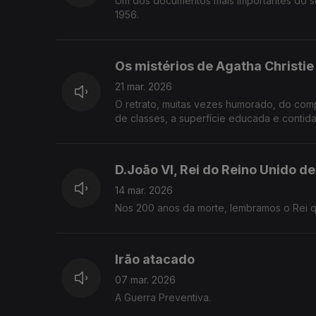
Um dos documentos mais importantes do século XX, o discurso histórico de Nikita Khrushchev,
1956.
Os mistérios de Agatha Christie
21 mar. 2026
O retrato, muitas vezes humorado, do compo
de classes, a superfície educada e contid
D.João VI, Rei do Reino Unido de
14 mar. 2026
Nos 200 anos da morte, lembramos o Rei qu
Irão atacado
07 mar. 2026
A Guerra Preventiva.