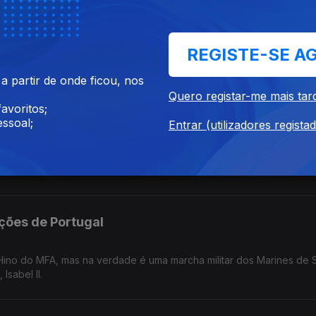
REGISTE-SE A
 partir de onde ficou, nos
Quero registar-me mais tar
ue Celebra 400 anos da sua fundação.
avoritos;
ssoal;
Entrar (utilizadores regista
m Chernobyl
ções de Portugal
 Hino do MFA, mas na verdade é uma marcha militar dos Marines de 
 Isabel II.