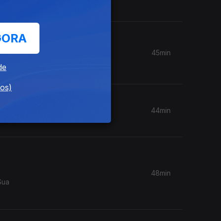
GORA
45min
de
dos)
44min
48min
Sua