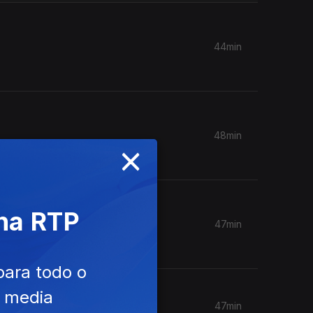
44min
48min
×
 na RTP
47min
para todo o
e media
47min