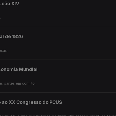
Leão XIV
s
al de 1826
esas.
Economia Mundial
s partes em conflito.
to ao XX Congresso do PCUS