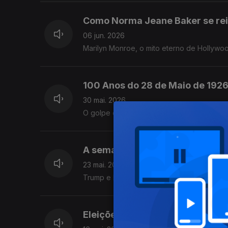
Como Norma Jeane Baker se rei
06 jun. 2026
Marilyn Monroe, o mito eterno de Hollywo
100 Anos do 28 de Maio de 192
30 mai. 2026
O golpe que encerrou a I República, trouxe
A semana em que o Mundo pass
23 mai. 2026
Trump e Putin com Xi Jinping
Eleições Autárquicas Inglesas o