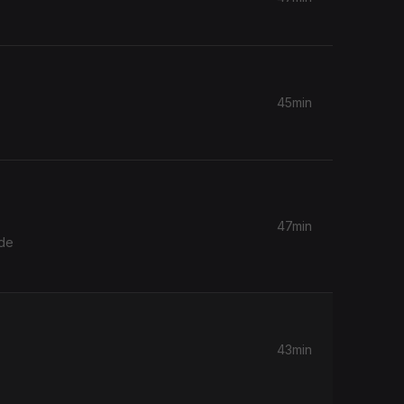
45min
47min
ade
43min