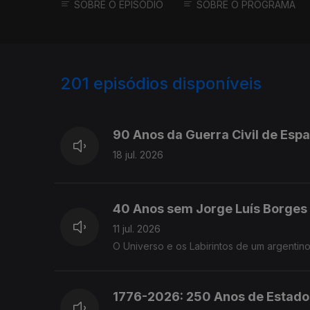
SOBRE O EPISÓDIO
SOBRE O PROGRAMA
201
episódios disponíveis
927505
906021
90 Anos da Guerra Civil de Esp
18 jul. 2026
40 Anos sem Jorge Luís Borges
11 jul. 2026
O Universo e os Labirintos de um argentino
1776-2026: 250 Anos de Estado