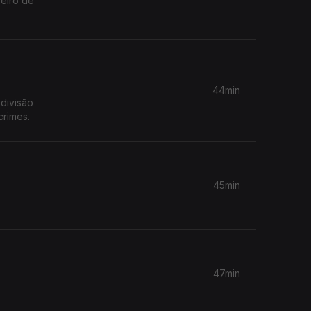
44min
 divisão
crimes.
45min
47min