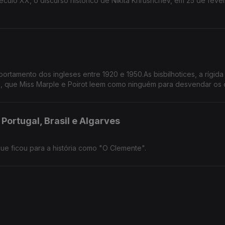
 em 25 de fevereiro de
rtamento dos ingleses entre 1920 e 1950.As bisbilhotices, a rígida
a, que Miss Marple e Poirot leem como ninguém para desvendar os 
 Portugal, Brasil e Algarves
e ficou para a história como "O Clemente".