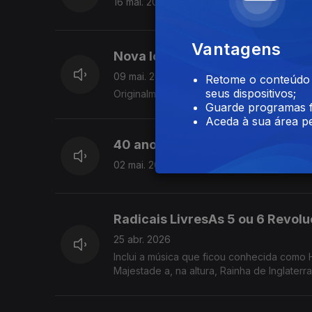
16 mai. 2026
Vantagens
Nova Iorque 400
09 mai. 2026
Retome o conteúdo a
seus dispositivos;
Originalmente, Nova Amsterdão, Nova Iorq
Guarde programas f
Aceda à sua área pe
40 anos do Acidente Nuclear e
02 mai. 2026
Radicais LivresAs 5 ou 6 Revolu
25 abr. 2026
Inclui a música que ficou conhecida como
Majestade a, na altura, Rainha de Inglaterra,