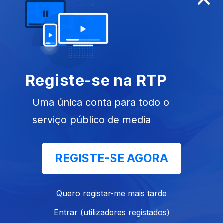
Registe-se na RTP
Ep. 6
18 jun. 2022
Uma única conta para todo o
serviço público de media
REGISTE-SE AGORA
Ep. 5
11 jun. 2022
Quero registar-me mais tarde
Entrar (utilizadores registados)