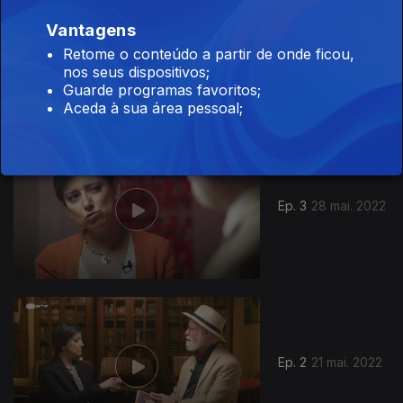
Vantagens
Ep. 4
04 jun. 2022
Retome o conteúdo a partir de onde ficou,
nos seus dispositivos;
Guarde programas favoritos;
Aceda à sua área pessoal;
618603
Ep. 3
28 mai. 2022
Ep. 2
21 mai. 2022