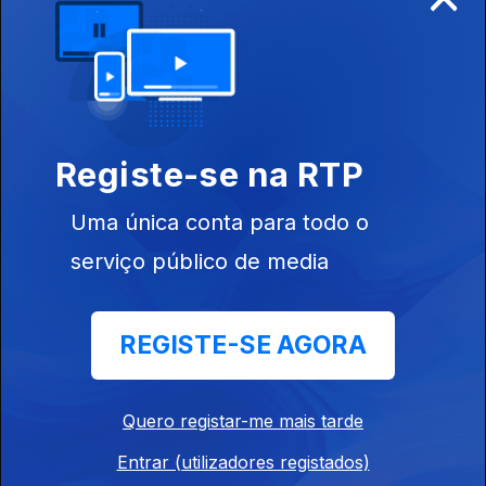
Registe-se na RTP
Ep. 6
18 jun. 2022
Uma única conta para todo o
serviço público de media
REGISTE-SE AGORA
Ep. 5
11 jun. 2022
Quero registar-me mais tarde
Entrar (utilizadores registados)