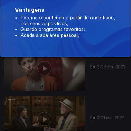
Vantagens
Ep. 4
04 jun. 2022
Retome o conteúdo a partir de onde ficou,
nos seus dispositivos;
Guarde programas favoritos;
Aceda à sua área pessoal;
618603
Ep. 3
28 mai. 2022
Ep. 2
21 mai. 2022