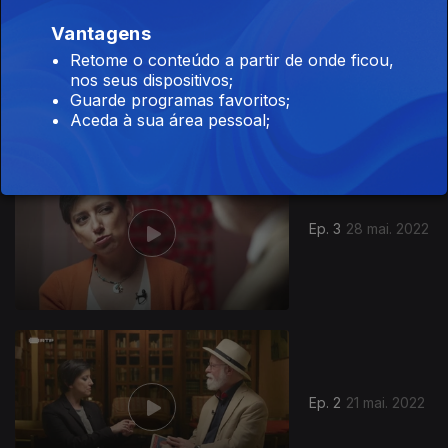
Vantagens
Ep. 4
04 jun. 2022
Retome o conteúdo a partir de onde ficou,
nos seus dispositivos;
Guarde programas favoritos;
Aceda à sua área pessoal;
618603
Ep. 3
28 mai. 2022
Ep. 2
21 mai. 2022