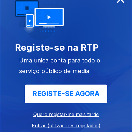
Registe-se na RTP
Ep. 6
18 jun. 2022
Uma única conta para todo o
serviço público de media
REGISTE-SE AGORA
Ep. 5
11 jun. 2022
Quero registar-me mais tarde
Entrar (utilizadores registados)