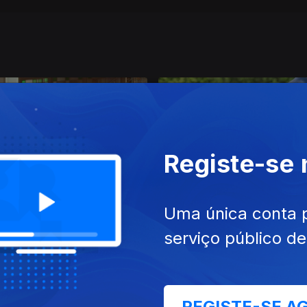
Registe-se
jul. 2022
Ep. 11
23 jul. 2022
Uma única conta 
serviço público d
REGISTE-SE A