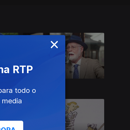
×
 na RTP
Ep. 10
16 jul. 2022
para todo o
e media
GORA