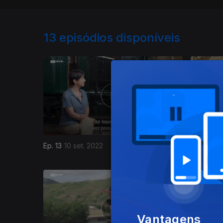
13
episódios disponíveis
Ep. 13
10 set. 2022
Ep. 12
30 
Vantagens