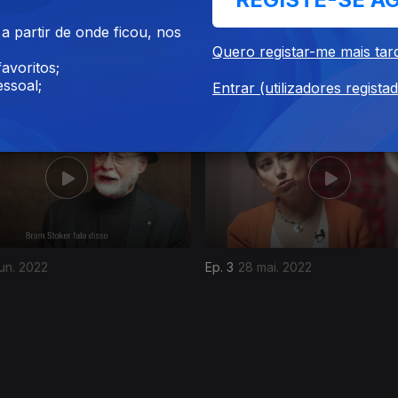
 partir de onde ficou, nos
Quero registar-me mais tar
ul. 2022
Ep. 7
25 jun. 2022
avoritos;
ssoal;
Entrar (utilizadores regista
un. 2022
Ep. 3
28 mai. 2022