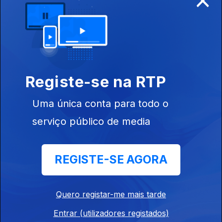
Ep. 5
08 ago. 2022
Registe-se na RTP
Uma única conta para todo o
serviço público de media
Ep. 4
07 ago. 2022
REGISTE-SE AGORA
Quero registar-me mais tarde
Entrar (utilizadores registados)
Ep. 3