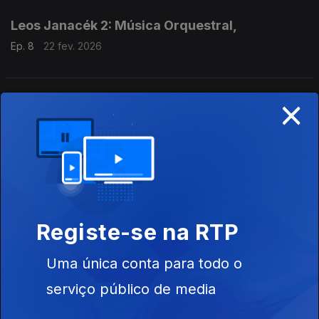
Leos Janacék 2: Música Orquestral,
Ep. 8
22 fev. 2026
×
Leos Janacék 1: Música de Câmara
Ep. 7
15 fev. 2026
Leos Janacék 1: Música de Câmara
Joyce’s Chamber Music 7
Ep. 6
08 fev. 2026
Registe-se na RTP
Uma única conta para todo o
Joyce’s Chamber Music 6,
serviço público de media
Ep. 5
01 fev. 2026
Joyce’s Chamber Music 6,