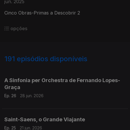
jun. 2025
Cinco Obras-Primas a Descobrir 2
opções
191
episódios disponíveis
921501
902849
884401
A Sinfonia per Orchestra de Fernando Lopes-
Graça
Ep. 26
28 jun. 2026
Saint-Saens, o Grande Viajante
Ep. 25
21 jun. 2026