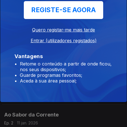
REGISTE-SE AGORA
Leos Janacék 3: Jenufa
Ep. 9
01 fev. 2026
Quero registar-me mais tarde
Entrar (utilizadores registados)
Joyce’s Chamber Music 5
Vantagens
Ep. 4
25 jan. 2026
Retome o conteúdo a partir de onde ficou,
nos seus dispositivos;
Guarde programas favoritos;
Aceda à sua área pessoal;
Ao Sabor da Corrente
Ep. 3
18 jan. 2026
Ao Sabor da Corrente
Ep. 2
11 jan. 2026